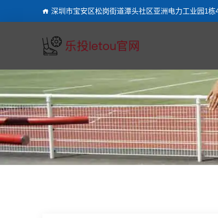
深圳市宝安区松岗街道潭头社区亚洲电力工业园1栋4