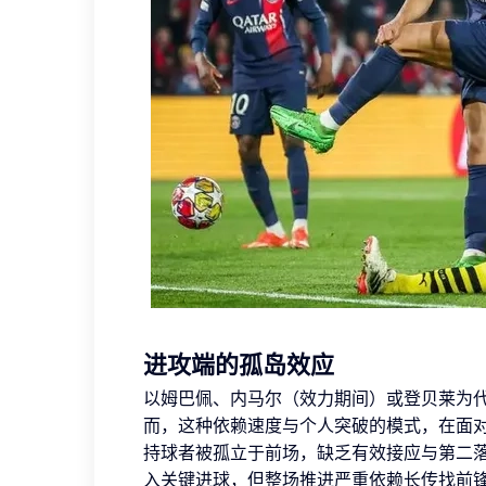
进攻端的孤岛效应
以姆巴佩、内马尔（效力期间）或登贝莱为代
而，这种依赖速度与个人突破的模式，在面对
持球者被孤立于前场，缺乏有效接应与第二落
入关键进球，但整场推进严重依赖长传找前