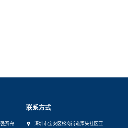
联系方式
2强赛完
深圳市宝安区松岗街道潭头社区亚