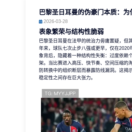
巴黎圣日耳曼的伪豪门本质：为
2026-03-28
表象繁荣与结构性脆弱
巴黎圣日耳曼在法甲的统治力毋庸置疑，但
年来，球队七次止步八强或更早，仅在2020
象背后，隐藏着一种结构性失衡：过度依赖
架。当比赛进入高压、快节奏、空间压缩的淘
防转换中的组织断层而暴露防线漏洞。这揭
稳定性之间存在巨大张力。