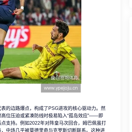
表的边路爆点，构成了PSG进攻的核心驱动力。然
高位压迫或紧凑防线时极易陷入“孤岛效应”——即
点支持。例如2022年对阵皇马次回合，姆巴佩虽打
锋，中场几乎被莫德里奇与克罗斯切断联系。这种进