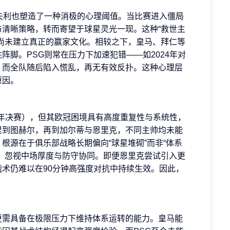
失利也塑造了一种消极的心理阈值。当比赛进入僵局
清晰策略，转而寄望于球星灵光一现。这种“救世主
尚未建立真正的赢家文化。相较之下，皇马、拜仁等
阵脚。PSG则常在压力下加速犯错——如2024年对
，而全队随后陷入慌乱，再无有效反扑。这种心理层
原因。
20年决赛），但其欧冠困境具有高度重复性与系统性，
里到图赫尔，再到加尔蒂与恩里克，不同主帅均未能
根源在于俱乐部战略长期偏向“球星堆砌”而非“体系
，忽视中场厚度与防守协同。即便恩里克尝试引入更
术仍难以在90分钟高强度对抗中持续生效。因此，
。
更需具备在极限压力下维持体系运转的能力。皇马能