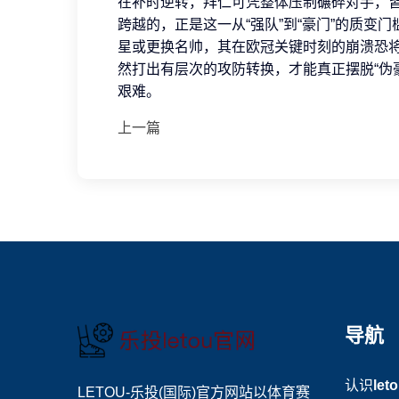
在补时逆转，拜仁可凭整体压制碾碎对手，皆
跨越的，正是这一从“强队”到“豪门”的质变
星或更换名帅，其在欧冠关键时刻的崩溃恐
然打出有层次的攻防转换，才能真正摆脱“伪
艰难。
上一篇
导航
认识
le
LETOU-乐投(国际)官方网站以体育赛