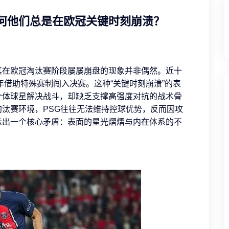
何他们总是在欧冠关键时刻崩溃？
其在欧冠淘汰赛阶段屡屡崩盘的现象并非偶然。近十
年借助特殊赛制闯入决赛。这种“关键时刻崩溃”的表
个体球星解决战斗，却缺乏支撑高强度对抗的战术骨
汰赛环境，PSG往往无法维持控球优势，反而因攻
示出一个核心矛盾：表面的星光熠熠与内在体系的不