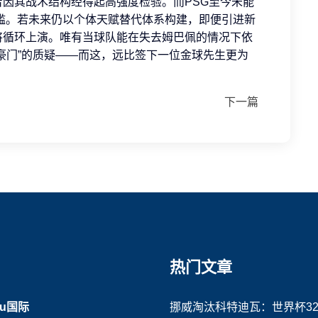
因其战术结构经得起高强度检验。而PSG至今未能
门槛。若未来仍以个体天赋替代体系构建，即便引进新
将循环上演。唯有当球队能在失去姆巴佩的情况下依
豪门”的质疑——而这，远比签下一位金球先生更为
下一篇
热门文章
tou国际
挪威淘汰科特迪瓦：世界杯3