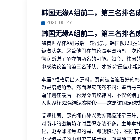
韩国无缘A组前二，第三名排名
2026-06-27
韩国无缘A组前二，第三名排名
随着世界杯A组最后一轮战罢，韩国队以1胜
级淘汰赛。尽管他们在首轮逼平墨西哥、次轮
彻底断送了争夺前两名的可能。如今，韩国
中成绩较差的第三名球队，才能以“最佳小组
本届A组格局出人意料。赛前被普遍看好的
为是陪跑角色。然而现实截然不同：墨西哥
南非则在最后一轮爆冷击败韩国，不仅终结
入世界杯32强淘汰赛阶段——这是该国足球
反观韩国，尽管拥有孙兴慜等顶级球星压阵
对南非的密集防守时显得办法不多。主帅本
化。更令球迷焦虑的是，即便积4分，在所
个成绩最好的小组第三将晋级，而目前已有