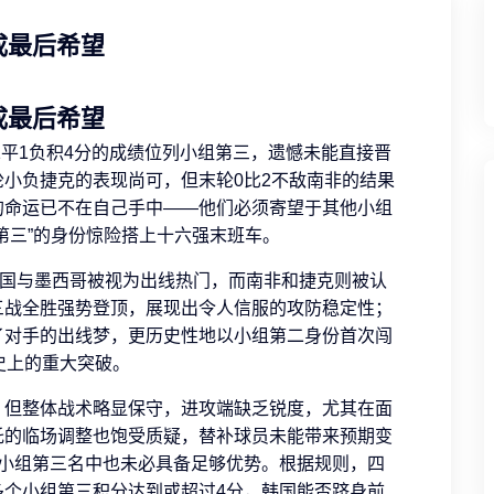
成最后希望
成最后希望
1平1负积4分的成绩位列小组第三，遗憾未能直接晋
小负捷克的表现尚可，但末轮0比2不敌南非的结果
的命运已不在自己手中——他们必须寄望于其他小组
第三”的身份惊险搭上十六强末班车。
韩国与墨西哥被视为出线热门，而南非和捷克则被认
三战全胜强势登顶，展现出令人信服的攻防稳定性；
了对手的出线梦，更历史性地以小组第二身份首次闯
史上的重大突破。
，但整体战术略显保守，进攻端缺乏锐度，尤其在面
托的临场调整也饱受质疑，替补球员未能带来预期变
有小组第三名中也未必具备足够优势。根据规则，四
多个小组第三积分达到或超过4分，韩国能否跻身前