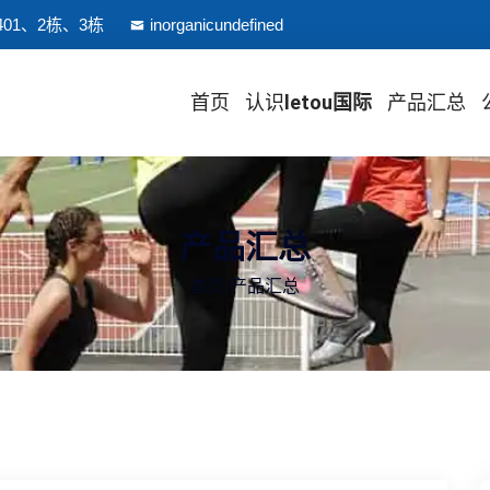
01、2栋、3栋
inorganicundefined
首页
认识
letou国际
产品汇总
产品汇总
首页
/
产品汇总