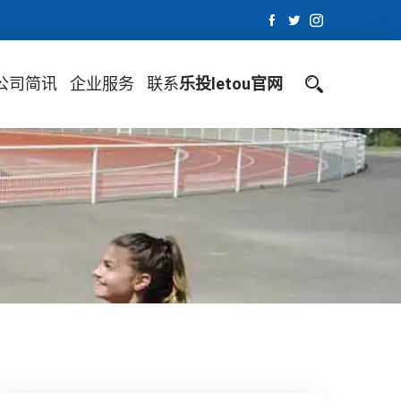
公司简讯
企业服务
联系
乐投letou官网